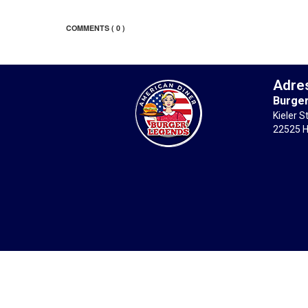
COMMENTS
( 0 )
Adre
Burge
Kieler S
22525 